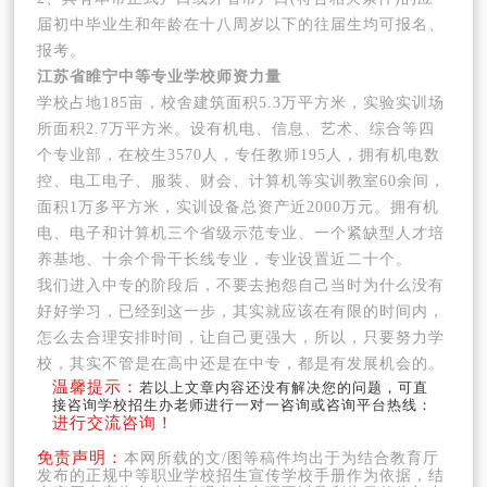
届初中毕业生和年龄在十八周岁以下的往届生均可报名、
报考。
江苏省睢宁中等专业学校师资力量
学校占地185亩，校舍建筑面积5.3万平方米，实验实训场
所面积2.7万平方米。设有机电、信息、艺术、综合等四
个专业部，在校生3570人，专任教师195人，拥有机电数
控、电工电子、服装、财会、计算机等实训教室60余间，
面积1万多平方米，实训设备总资产近2000万元。拥有机
电、电子和计算机三个省级示范专业、一个紧缺型人才培
养基地、十余个骨干长线专业，专业设置近二十个。
我们进入中专的阶段后，不要去抱怨自己当时为什么没有
好好学习，已经到这一步，其实就应该在有限的时间内，
怎么去合理安排时间，让自己更强大，所以，只要努力学
校，其实不管是在高中还是在中专，都是有发展机会的。
温馨提示：
若以上文章内容还没有解决您的问题，可直
接咨询学校招生办老师进行一对一咨询或咨询平台热线：
进行交流咨询！
免责声明：
本网所载的文/图等稿件均出于为结合教育厅
发布的正规中等职业学校招生宣传学校手册作为依据，结