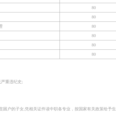
80
80
理
80
80
80
80
严重违纪史;
贫困户的子女,凭相关证件读中职各专业，按国家有关政策给予